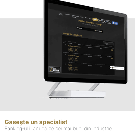
Gasește un specialist
Ranking-ul îi adună pe cei mai buni din industrie