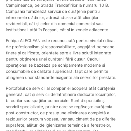
Câmpineanca, pe Strada Trandafirilor la numărul 10 B.
Compania furnizează servicii de curățenie pentru
interioarele clădirilor, adresându-se atât clienților
rezidențiali, cât și celor din domeniul comercial sau
instituțional, atât în Focșani, cât și în zonele adiacente.
Echipa ALECLEAN este recunoscută pentru nivelul ridicat
de profesionalism și responsabilitate, angajând persoane
tinere și calificate, orientate spre a livra soluții integrate
pentru obținerea unei curățenii fără cusur. Cadrul
operațional se bazează pe echipamente moderne și
consumabile de calitate superioară, fapt care permite
atingerea unor standarde exigente ale serviciilor prestate.
Portofoliul de servicii al companiei acoperă atât curățenia
generală, cât și servicii de întreținere dedicate locuințelor,
birourilor sau spațiilor comerciale. Sunt disponibile și
servicii specializate, printre care se regăsește curățenia
post-constructor, ce presupune eliminarea completă a
reziduurilor precum vopsea, var sau ciment de pe diferite
suprafețe, alături de igienizarea temeinică a ferestrelor,