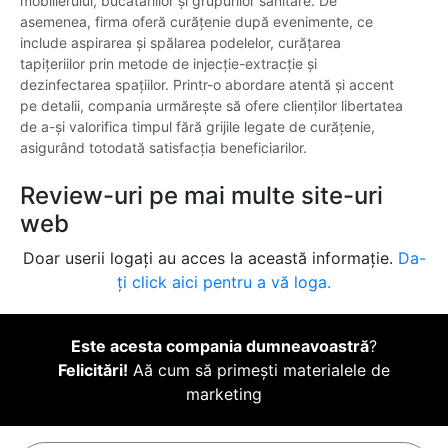
mobilierului, bucătăriilor și grupurilor sanitare. De
asemenea, firma oferă curățenie după evenimente, ce
include aspirarea și spălarea podelelor, curățarea
tapițeriilor prin metode de injecție-extracție și
dezinfectarea spațiilor. Printr-o abordare atentă și accent
pe detalii, compania urmărește să ofere clienților libertatea
de a-și valorifica timpul fără grijile legate de curățenie,
asigurând totodată satisfacția beneficiarilor.
Review-uri pe mai multe site-uri
web
Doar userii logați au acces la această informație.
Da-
ți click aici pentru a vă loga.
Este acesta compania dumneavoastră
?
Felicitări!
Aă cum să primești materialele de
marketing