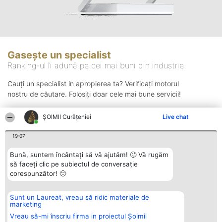
Gasește un specialist
Ranking-ul îi adună pe cei mai buni din industrie
Cauți un specialist in apropierea ta? Verificați motorul
nostru de căutare. Folosiți doar cele mai bune servicii!
ȘOIMII Curățeniei
Live chat
Căutare
19:07
Bună, suntem încântați să vă ajutăm! 🙂 Vă rugăm
să faceți clic pe subiectul de conversație
corespunzător! 🙂
Sunt un Laureat, vreau să ridic materiale de
Organizator Ranking
Plebiscyt
Contact
marketing
BRIGHT SOLUTIONS BR SRL
Câștigătorii
Contact
Aleea Timisul De Sus 2 Bl. A30
Lista Tuturor
Vreau să-mi înscriu firma in proiectul Șoimii
Sc. A Et. 4 Ap. 13 Cod 061952
Laureaților