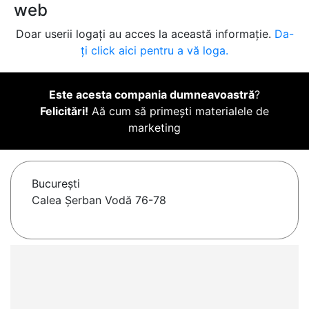
web
Doar userii logați au acces la această informație.
Da-
ți click aici pentru a vă loga.
Este acesta compania dumneavoastră
?
Felicitări!
Aă cum să primești materialele de
marketing
Bucureşti
Calea Șerban Vodă 76-78