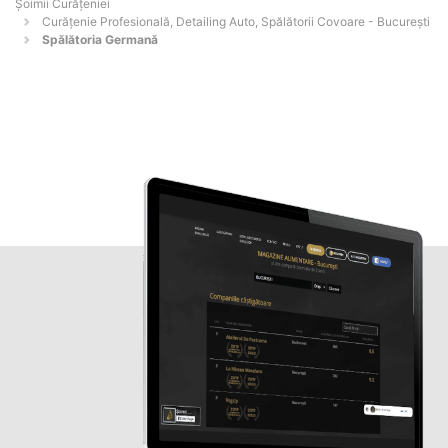
Șoimii Curățeniei
Curățenie Profesională, Detailing Auto, Spălătorii Covoare - Bucureşti
Spălătoria Germană