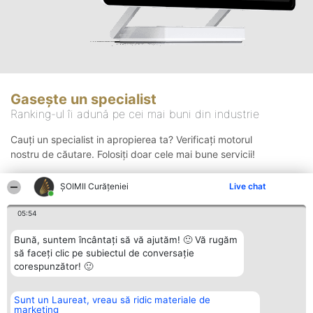
Gasește un specialist
Ranking-ul îi adună pe cei mai buni din industrie
Cauți un specialist in apropierea ta? Verificați motorul
nostru de căutare. Folosiți doar cele mai bune servicii!
ȘOIMII Curățeniei
Live chat
Căutare
05:54
Bună, suntem încântați să vă ajutăm! 🙂 Vă rugăm
să faceți clic pe subiectul de conversație
corespunzător! 🙂
Sunt un Laureat, vreau să ridic materiale de
Organizator Ranking
Plebiscyt
Contact
marketing
BRIGHT SOLUTIONS BR SRL
Câștigătorii
Contact