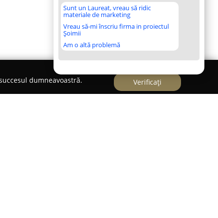
Sunt un Laureat, vreau să ridic
materiale de marketing
Vreau să-mi înscriu firma in proiectul
Șoimii
Am o altă problemă
e succesul dumneavoastră.
Verificați
ic
curățenia și igiena constituie aspecte
tic
s-a poziționat ca un partener de încredere,
integrate pentru menținerea unui mediu curat.
i, societatea se concentrează pe distribuția unei