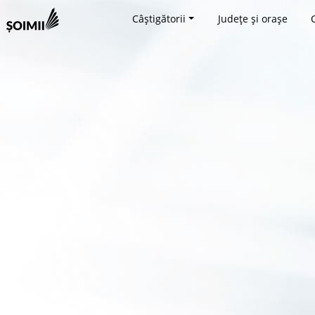
Câștigătorii
Județe și orașe