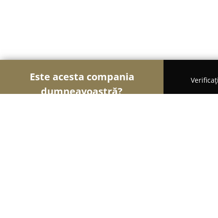
Este acesta compania
Verifica
dumneavoastră?
Șoimii Curățeniei
Curățenie Profesională, Detail
Ideal Safe Logistic