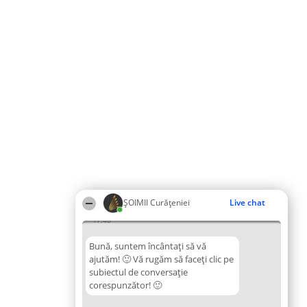
ȘOIMII Curățeniei
Live chat
17:46
Bună, suntem încântați să vă
ajutăm! 🙂 Vă rugăm să faceți clic pe
subiectul de conversație
corespunzător! 🙂