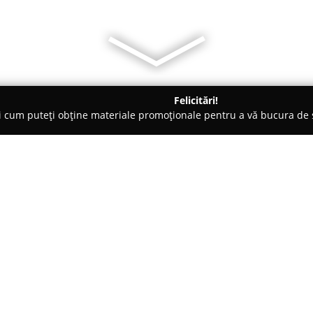
Felicitări!
ți cum puteți obține materiale promoționale pentru a vă bucura d
ing Auto, Spălătorii Covoare - Popeşti-Leordeni
Ideal Safe Logist
Despre companie:
În contextul unei piețe în care 
fundamentale,
Ideal Safe Logis
axat pe oferirea unor soluții 
Având sediul în Popești-Leorden
Arată mai multe >>