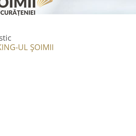
stic
ING-UL ȘOIMII