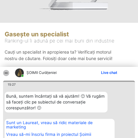
Gasește un specialist
Ranking-ul îi adună pe cei mai buni din industrie
Cauți un specialist in apropierea ta? Verificați motorul
nostru de căutare. Folosiți doar cele mai bune servicii!
ȘOIMII Curățeniei
Live chat
Căutare
15:27
Bună, suntem încântați să vă ajutăm! 🙂 Vă rugăm
să faceți clic pe subiectul de conversație
corespunzător! 🙂
Sunt un Laureat, vreau să ridic materiale de
Organizator Ranking
Plebiscyt
Contact
marketing
BRIGHT SOLUTIONS BR SRL
Câștigătorii
Contact
Aleea Timisul De Sus 2 Bl. A30
Lista Tuturor
Vreau să-mi înscriu firma in proiectul Șoimii
Sc. A Et. 4 Ap. 13 Cod 061952
Laureaților