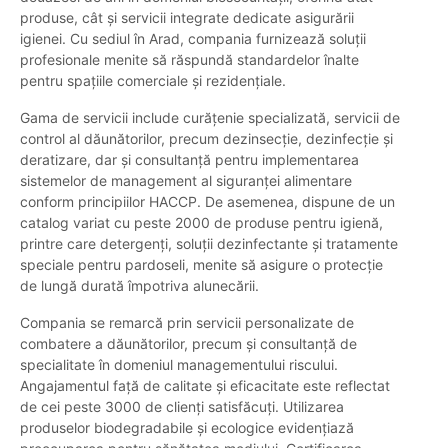
produse, cât și servicii integrate dedicate asigurării
igienei. Cu sediul în Arad, compania furnizează soluții
profesionale menite să răspundă standardelor înalte
pentru spațiile comerciale și rezidențiale.
Gama de servicii include curățenie specializată, servicii de
control al dăunătorilor, precum dezinsecție, dezinfecție și
deratizare, dar și consultanță pentru implementarea
sistemelor de management al siguranței alimentare
conform principiilor HACCP. De asemenea, dispune de un
catalog variat cu peste 2000 de produse pentru igienă,
printre care detergenți, soluții dezinfectante și tratamente
speciale pentru pardoseli, menite să asigure o protecție
de lungă durată împotriva alunecării.
Compania se remarcă prin servicii personalizate de
combatere a dăunătorilor, precum și consultanță de
specialitate în domeniul managementului riscului.
Angajamentul față de calitate și eficacitate este reflectat
de cei peste 3000 de clienți satisfăcuți. Utilizarea
produselor biodegradabile și ecologice evidențiază