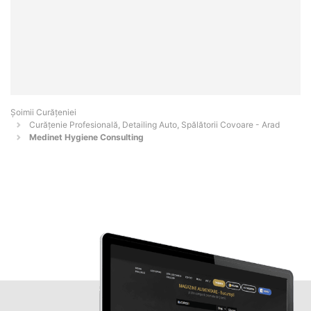
Șoimii Curățeniei
Curățenie Profesională, Detailing Auto, Spălătorii Covoare - Arad
Medinet Hygiene Consulting