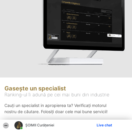
Gasește un specialist
Ranking-ul îi adună pe cei mai buni din industrie
Cauți un specialist in apropierea ta? Verificați motorul
nostru de căutare. Folosiți doar cele mai bune servicii!
ȘOIMII Curățeniei
Live chat
Căutare