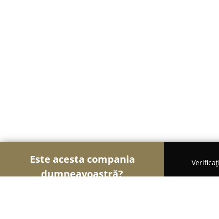
Este acesta compania
Verifica
dumneavoastră?
Șoimii Curățeniei
Curățenie Profesională, Detail