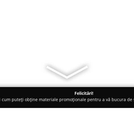
Felicitări!
ți cum puteți obține materiale promoționale pentru a vă bucura d
ing Auto, Spălătorii Covoare - Bucureşti
Perfect Wash - Spalator