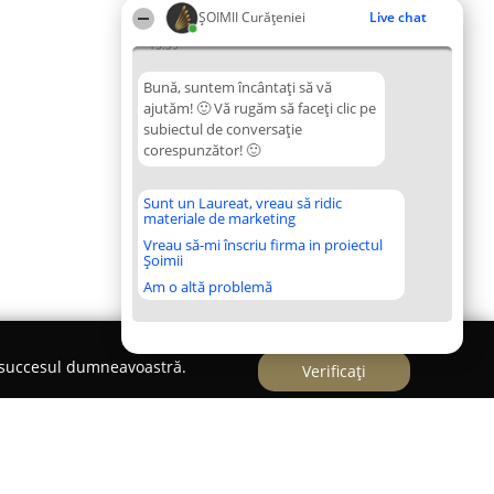
ȘOIMII Curățeniei
Live chat
15:39
Bună, suntem încântați să vă
ajutăm! 🙂 Vă rugăm să faceți clic pe
subiectul de conversație
corespunzător! 🙂
Sunt un Laureat, vreau să ridic
materiale de marketing
Vreau să-mi înscriu firma in proiectul
Șoimii
Am o altă problemă
e succesul dumneavoastră.
Verificați
ie Profesionala Covoare Bucuresti