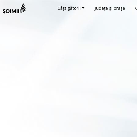
Câștigătorii
Județe și orașe