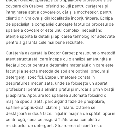
covoare din Craiova, oferind soluții pentru curățarea și
întreținerea atât a covoarelor, cât și a mochetelor, pentru
clienți din Craiova și din localitățile înconjurătoare. Echipa
de specialiști a companiei cunoaște faptul că procesul de
spălare a covoarelor este unul complex, necesitând
atenție sporită la detalii și aplicarea tehnologiilor adecvate
pentru a garanta cele mai bune rezultate.
Curățenia asigurată la Doctor Carpet presupune o metodă
atent structurată, care începe cu o analiză amănunțită a
fiecărui covor pentru a determina materialul din care este
făcut și a selecta metoda de spălare optimă, precum și
detergenții specifici. Etapa următoare constă în
desprafuirea mecanizată, unde se folosește un aparat
profesional pentru a elimina praful și murdăria prin vibrații
și aspirare. Apoi, are loc spălarea automată folosind o
mașină specializată, parcurgând faze de prespălare,
spălare propriu-zisă, clătire și rulare. Clătirea se
desfășoară în două faze: inițial în mașina de spălat, apoi în
centrifugă, ceea ce asigură înlăturarea completă a
reziduurilor de detergent. Stoarcerea eficientă este