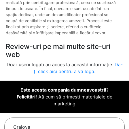
realizată prin centrifugare profesională, ceea ce scurtează
timpul de uscare. În final, covoarele sunt uscate într-un
spațiu dedicat, unde un dezumidificator profesional se
ocupă de ventilație și extragerea umezelii. Procesul este
finalizat prin aspirare și periere, oferind o curățenie
desăvârșită și o înfățișare impecabilă a fiecărui covor.
Review-uri pe mai multe site-uri
web
Doar userii logați au acces la această informație.
Da-
ți click aici pentru a vă loga.
Este acesta compania dumneavoastră
?
Felicitări!
Aă cum să primești materialele de
marketing
Craiova