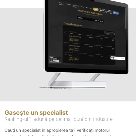
Gasește un specialist
Ranking-ul îi adună pe cei mai buni din industrie
Cauți un specialist in apropierea ta? Verificați motorul