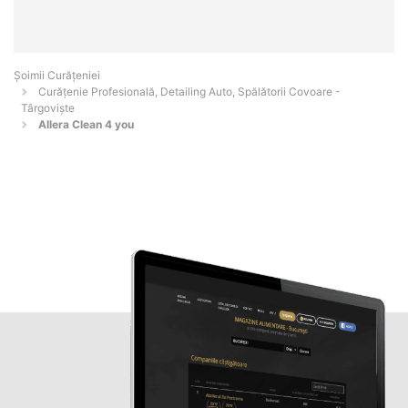
Șoimii Curățeniei
Curățenie Profesională, Detailing Auto, Spălătorii Covoare -
Târgovişte
Allera Clean 4 you