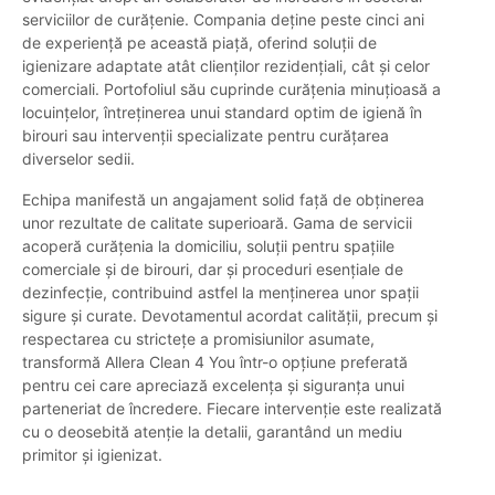
serviciilor de curățenie. Compania deține peste cinci ani
de experiență pe această piață, oferind soluții de
igienizare adaptate atât clienților rezidențiali, cât și celor
comerciali. Portofoliul său cuprinde curățenia minuțioasă a
locuințelor, întreținerea unui standard optim de igienă în
birouri sau intervenții specializate pentru curățarea
diverselor sedii.
Echipa manifestă un angajament solid față de obținerea
unor rezultate de calitate superioară. Gama de servicii
acoperă curățenia la domiciliu, soluții pentru spațiile
comerciale și de birouri, dar și proceduri esențiale de
dezinfecție, contribuind astfel la menținerea unor spații
sigure și curate. Devotamentul acordat calității, precum și
respectarea cu strictețe a promisiunilor asumate,
transformă Allera Clean 4 You într-o opțiune preferată
pentru cei care apreciază excelența și siguranța unui
parteneriat de încredere. Fiecare intervenție este realizată
cu o deosebită atenție la detalii, garantând un mediu
primitor și igienizat.