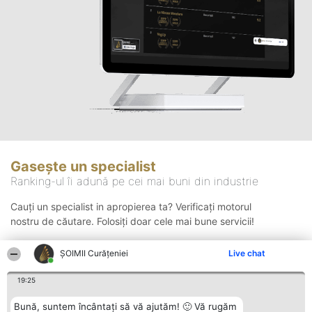
Gasește un specialist
Ranking-ul îi adună pe cei mai buni din industrie
Cauți un specialist in apropierea ta? Verificați motorul
nostru de căutare. Folosiți doar cele mai bune servicii!
ȘOIMII Curățeniei
Live chat
Căutare
19:25
Bună, suntem încântați să vă ajutăm! 🙂 Vă rugăm