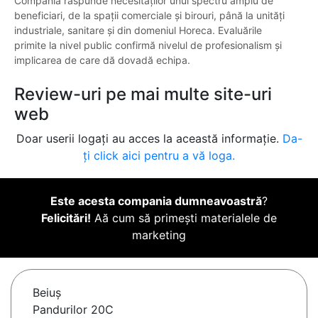
Compania răspunde necesităților unui spectru amplu de
beneficiari, de la spații comerciale și birouri, până la unități
industriale, sanitare și din domeniul Horeca. Evaluările
primite la nivel public confirmă nivelul de profesionalism și
implicarea de care dă dovadă echipa.
Review-uri pe mai multe site-uri
web
Doar userii logați au acces la această informație.
Da-
ți click aici pentru a vă loga.
Este acesta compania dumneavoastră
?
Felicitări!
Aă cum să primești materialele de
marketing
Beiuş
Pandurilor 20C