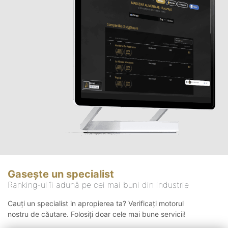
Gasește un specialist
Ranking-ul îi adună pe cei mai buni din industrie
Cauți un specialist in apropierea ta? Verificați motorul
nostru de căutare. Folosiți doar cele mai bune servicii!