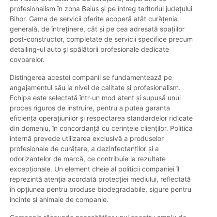
profesionalism în zona Beiuș și pe întreg teritoriul județului
Bihor. Gama de servicii oferite acoperă atât curățenia
generală, de întreținere, cât și pe cea adresată spațiilor
post-constructor, completate de servicii specifice precum
detailing-ul auto și spălătorii profesionale dedicate
covoarelor.
Distingerea acestei companii se fundamentează pe
angajamentul său la nivel de calitate și profesionalism.
Echipa este selectată într-un mod atent și supusă unui
proces riguros de instruire, pentru a putea garanta
eficiența operațiunilor și respectarea standardelor ridicate
din domeniu, în concordanță cu cerințele clienților. Politica
internă prevede utilizarea exclusivă a produselor
profesionale de curățare, a dezinfectanților și a
odorizantelor de marcă, ce contribuie la rezultate
excepționale. Un element cheie al politicii companiei îl
reprezintă atenția acordată protecției mediului, reflectată
în opțiunea pentru produse biodegradabile, sigure pentru
incinte și animale de companie.