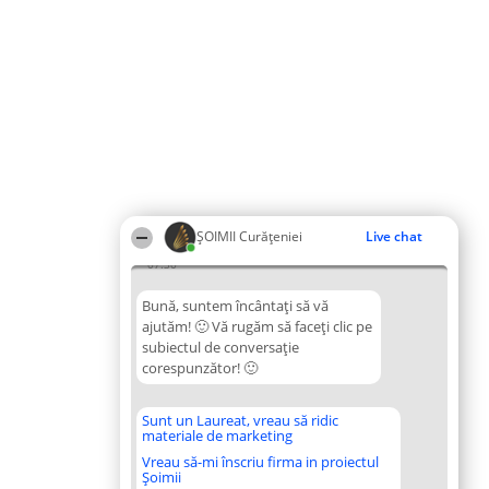
ȘOIMII Curățeniei
Live chat
07:30
Bună, suntem încântați să vă
ajutăm! 🙂 Vă rugăm să faceți clic pe
subiectul de conversație
corespunzător! 🙂
Sunt un Laureat, vreau să ridic
materiale de marketing
Vreau să-mi înscriu firma in proiectul
Șoimii