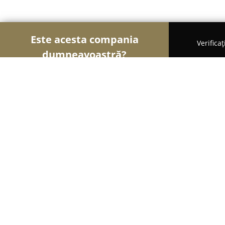
Este acesta compania
Verifica
dumneavoastră?
Șoimii Curățeniei
Curățenie Profesională, Detaili
Atlantic Clean Servicii Profesionale
8.4
(15)
Vaslui, Str Colonel Rebegea Ioan nr 18