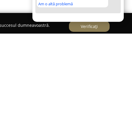
Am o altă problemă
e succesul dumneavoastră.
Verificați
fesionale De Curatenie
ietate specializată în oferirea de servicii
ctivitate intensă pe piața din Vaslui. Recunoscută
ndarde ridicate de calitate și atenția acordată
enit un partener apreciat atât în mediul
 comercial sau de birouri. Prin activitatea sa,
ii curate și sănătoase, relevante pentru confortul
atea în orice mediu profesional.