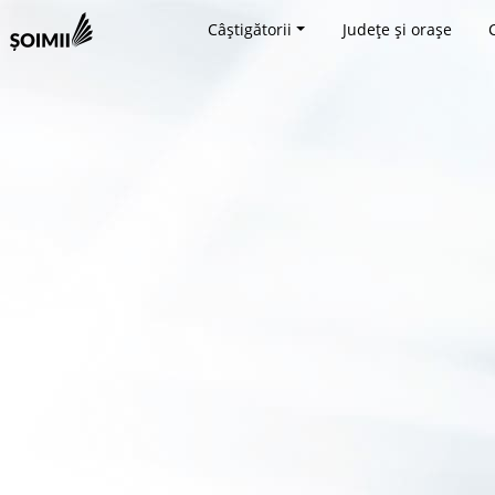
Câștigătorii
Județe și orașe