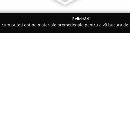
Felicitări!
ți cum puteți obține materiale promoționale pentru a vă bucura d
ng Auto, Spălătorii Covoare - Vaslui
Atlantic Clean Servicii Pro
 De Curatenie
Despre companie:
Atlantic Clean
operează ca o soc
profesionale de curățenie, cu a
pentru devotamentul față de sta
fiecărui client, compania a dev
Arată mai multe >>
rezidențial, cât și în segmentul
firma susține crearea unor spaț
personal dar și pentru eficacit