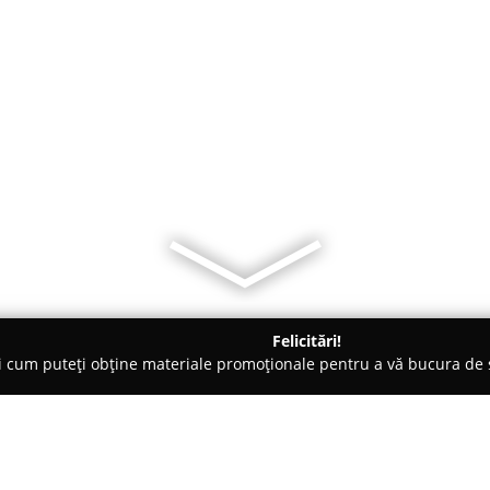
Felicitări!
ți cum puteți obține materiale promoționale pentru a vă bucura d
ing Auto, Spălătorii Covoare - Bucureşti
Curatenie Birouri Bucur