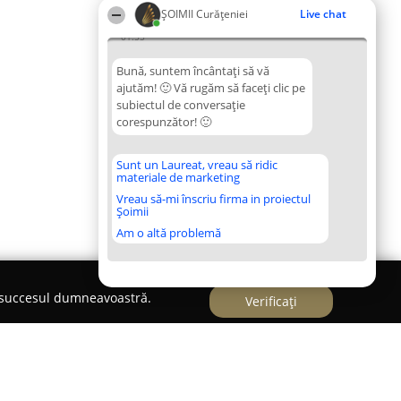
ȘOIMII Curățeniei
Live chat
01:55
Bună, suntem încântați să vă
ajutăm! 🙂 Vă rugăm să faceți clic pe
subiectul de conversație
corespunzător! 🙂
Sunt un Laureat, vreau să ridic
materiale de marketing
Vreau să-mi înscriu firma in proiectul
Șoimii
Am o altă problemă
e succesul dumneavoastră.
Verificați
esti