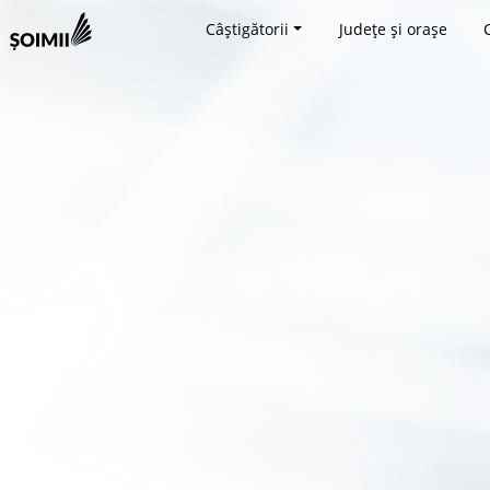
Câștigătorii
Județe și orașe