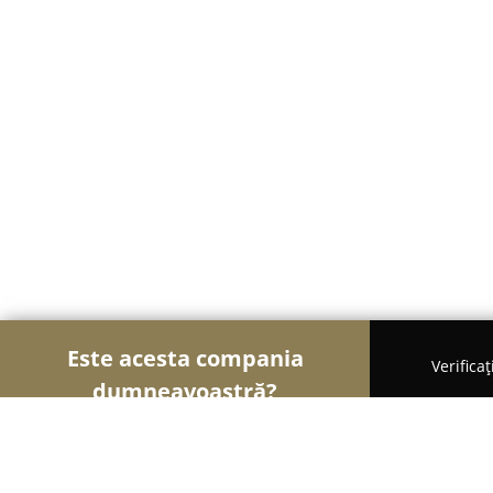
Este acesta compania
Verifica
dumneavoastră?
Șoimii Curățeniei
Curățenie Profesională, Detail