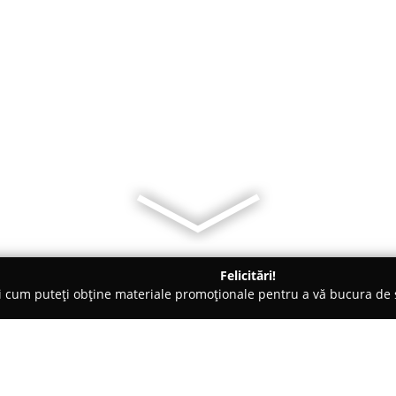
Felicitări!
ți cum puteți obține materiale promoționale pentru a vă bucura d
ing Auto, Spălătorii Covoare - Constanţa
Karla Servicii Curateni