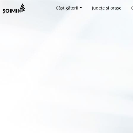
Câștigătorii
Județe și orașe