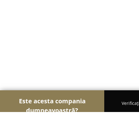
Este acesta compania
Verifica
dumneavoastră?
Șoimii Curățeniei
Curățenie Profesională, Detail