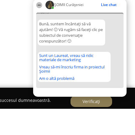
ȘOIMII Curățeniei
Live chat
06:15
Bună, suntem încântați să vă
ajutăm! 🙂 Vă rugăm să faceți clic pe
subiectul de conversație
corespunzător! 🙂
Sunt un Laureat, vreau să ridic
materiale de marketing
Vreau să-mi înscriu firma in proiectul
Șoimii
Am o altă problemă
e succesul dumneavoastră.
Verificați
e