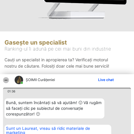
Gasește un specialist
Ranking-ul îi adună pe cei mai buni din industrie
Cauți un specialist in apropierea ta? Verificați motorul
nostru de căutare. Folosiți doar cele mai bune servicii!
ȘOIMII Curățeniei
Live chat
Căutare
01:36
Bună, suntem încântați să vă ajutăm! 🙂 Vă rugăm
să faceți clic pe subiectul de conversație
corespunzător! 🙂
Sunt un Laureat, vreau să ridic materiale de
Organizator Ranking
Plebiscyt
Contact
marketing
BRIGHT SOLUTIONS BR SRL
Câștigătorii
Contact