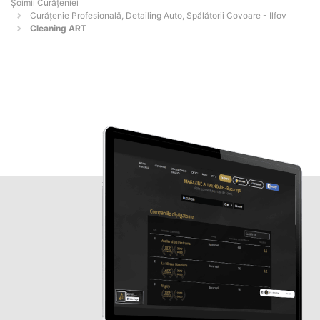
Șoimii Curățeniei
Curățenie Profesională, Detailing Auto, Spălătorii Covoare - Ilfov
Cleaning ART