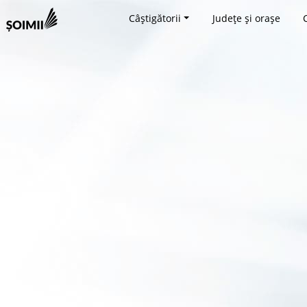
Câștigătorii
Județe și orașe