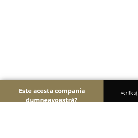
Este acesta compania
Verifica
dumneavoastră?
Șoimii Curățeniei
Curățenie Profesională, Detail