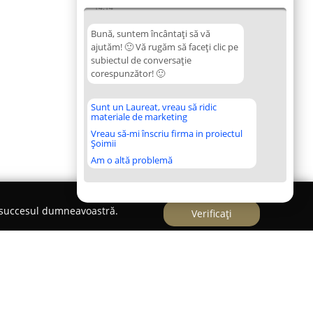
14:14
Bună, suntem încântați să vă
ajutăm! 🙂 Vă rugăm să faceți clic pe
subiectul de conversație
corespunzător! 🙂
Sunt un Laureat, vreau să ridic
materiale de marketing
Vreau să-mi înscriu firma in proiectul
Șoimii
Am o altă problemă
e succesul dumneavoastră.
Verificați
cu Abur