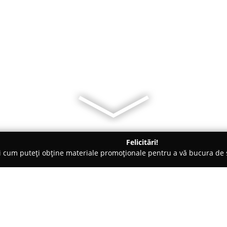
Felicitări!
ți cum puteți obține materiale promoționale pentru a vă bucura d
ing Auto, Spălătorii Covoare - Popeşti-Leordeni
Auto Tapiterie 