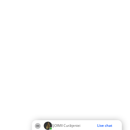
ȘOIMII Curățeniei
Live chat