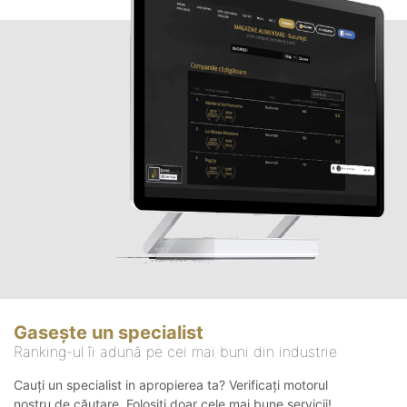
Gasește un specialist
Ranking-ul îi adună pe cei mai buni din industrie
Cauți un specialist in apropierea ta? Verificați motorul
nostru de căutare. Folosiți doar cele mai bune servicii!