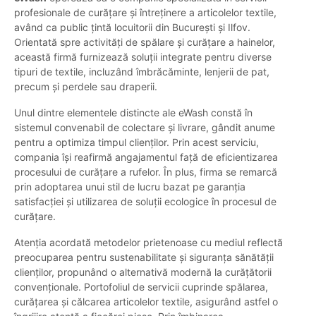
profesionale de curățare și întreținere a articolelor textile,
având ca public țintă locuitorii din București și Ilfov.
Orientată spre activități de spălare și curățare a hainelor,
această firmă furnizează soluții integrate pentru diverse
tipuri de textile, incluzând îmbrăcăminte, lenjerii de pat,
precum și perdele sau draperii.
Unul dintre elementele distincte ale eWash constă în
sistemul convenabil de colectare și livrare, gândit anume
pentru a optimiza timpul clienților. Prin acest serviciu,
compania își reafirmă angajamentul față de eficientizarea
procesului de curățare a rufelor. În plus, firma se remarcă
prin adoptarea unui stil de lucru bazat pe garanția
satisfacției și utilizarea de soluții ecologice în procesul de
curățare.
Atenția acordată metodelor prietenoase cu mediul reflectă
preocuparea pentru sustenabilitate și siguranța sănătății
clienților, propunând o alternativă modernă la curățătorii
convenționale. Portofoliul de servicii cuprinde spălarea,
curățarea și călcarea articolelor textile, asigurând astfel o