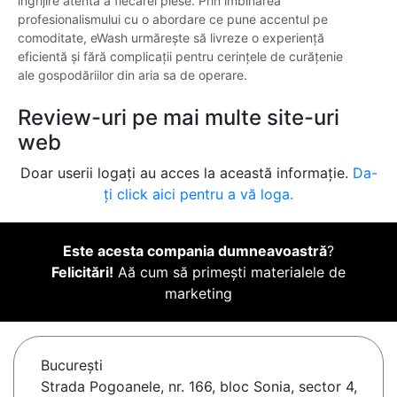
îngrijire atentă a fiecărei piese. Prin îmbinarea
profesionalismului cu o abordare ce pune accentul pe
comoditate, eWash urmărește să livreze o experiență
eficientă și fără complicații pentru cerințele de curățenie
ale gospodăriilor din aria sa de operare.
Review-uri pe mai multe site-uri
web
Doar userii logați au acces la această informație.
Da-
ți click aici pentru a vă loga.
Este acesta compania dumneavoastră
?
Felicitări!
Aă cum să primești materialele de
marketing
Bucureşti
Strada Pogoanele, nr. 166, bloc Sonia, sector 4,