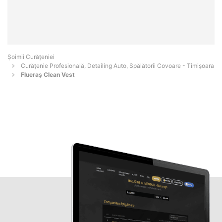
Șoimii Curățeniei
Curățenie Profesională, Detailing Auto, Spălătorii Covoare - Timişoara
Flueraș Clean Vest