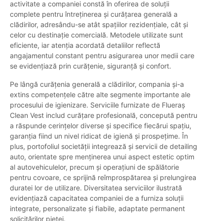
activitate a companiei constă în oferirea de soluții
complete pentru întreținerea și curățarea generală a
clădirilor, adresându-se atât spațiilor rezidențiale, cât și
celor cu destinație comercială. Metodele utilizate sunt
eficiente, iar atenția acordată detaliilor reflectă
angajamentul constant pentru asigurarea unor medii care
se evidențiază prin curățenie, siguranță și confort.
Pe lângă curățenia generală a clădirilor, compania și-a
extins competențele către alte segmente importante ale
procesului de igienizare. Serviciile furnizate de Flueraș
Clean Vest includ curățare profesională, concepută pentru
a răspunde cerințelor diverse și specifice fiecărui spațiu,
garanția fiind un nivel ridicat de igienă și prospețime. În
plus, portofoliul societății integrează și servicii de detailing
auto, orientate spre menținerea unui aspect estetic optim
al autovehiculelor, precum și operațiuni de spălătorie
pentru covoare, ce sprijină reîmprospătarea și prelungirea
duratei lor de utilizare. Diversitatea serviciilor ilustrată
evidențiază capacitatea companiei de a furniza soluții
integrate, personalizate și fiabile, adaptate permanent
solicitărilor pieței.