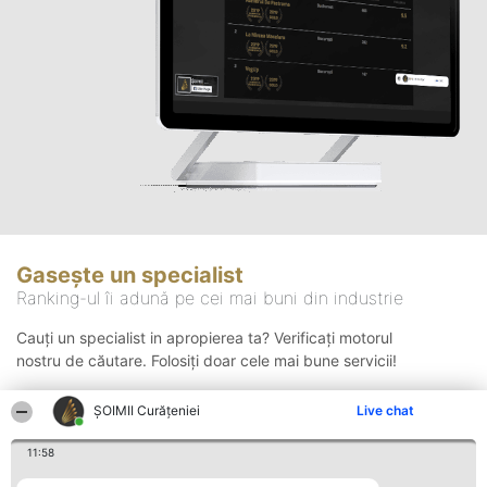
Gasește un specialist
Ranking-ul îi adună pe cei mai buni din industrie
Cauți un specialist in apropierea ta? Verificați motorul
nostru de căutare. Folosiți doar cele mai bune servicii!
ȘOIMII Curățeniei
Live chat
Căutare
11:58