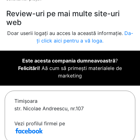
Review-uri pe mai multe site-uri
web
Doar userii logați au acces la această informație.
Da-
ți click aici pentru a vă loga.
Este acesta compania dumneavoastră
?
Felicitări!
Aă cum să primești materialele de
marketing
Timişoara
str. Nicolae Andreescu, nr.107
Vezi profilul firmei pe