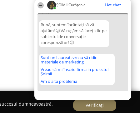
ȘOIMII Curățeniei
Live chat
21:55
Bună, suntem încântați să vă
ajutăm! 🙂 Vă rugăm să faceți clic pe
subiectul de conversație
corespunzător! 🙂
Sunt un Laureat, vreau să ridic
materiale de marketing
Vreau să-mi înscriu firma in proiectul
Șoimii
Am o altă problemă
e succesul dumneavoastră.
Verificați