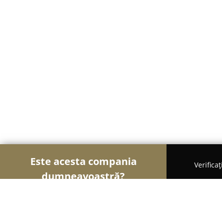
Este acesta compania
Verifica
dumneavoastră?
Șoimii Curățeniei
Curățenie Profesională, Detail