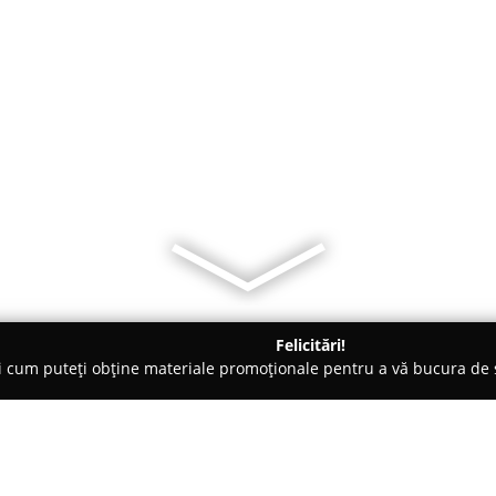
Felicitări!
ți cum puteți obține materiale promoționale pentru a vă bucura d
ing Auto, Spălătorii Covoare - Braşov
Beta Clean