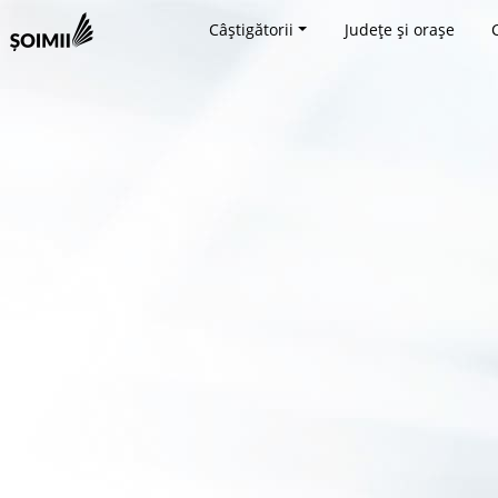
Câștigătorii
Județe și orașe