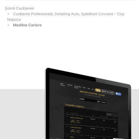
Șoimii Curățeniei
Curățenie Profesională, Detailing Auto, Spălătorii Covoare - Cluj-
Napoca
Medline Cariere