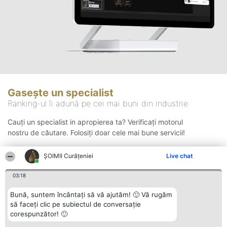
Gasește un specialist
Ranking-ul îi adună pe cei mai buni din industrie
Cauți un specialist in apropierea ta? Verificați motorul
nostru de căutare. Folosiți doar cele mai bune servicii!
ȘOIMII Curățeniei
Live chat
Căutare
03:18
Bună, suntem încântați să vă ajutăm! 🙂 Vă rugăm
să faceți clic pe subiectul de conversație
corespunzător! 🙂