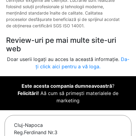
cerințelor exigente ale clienților. Lucrările sunt realizate
folosind soluții profesionale și tehnologii moderne,
menținând standarde înalte de calitate. Calitatea
proceselor desfășurate beneficiază și de sprijinul acordat
de obținerea certificării SGS ISO 14001.
Review-uri pe mai multe site-uri
web
Doar userii logați au acces la această informație.
Da-
ți click aici pentru a vă loga.
Este acesta compania dumneavoastră
?
Felicitări!
Aă cum să primești materialele de
marketing
Cluj-Napoca
Reg.Ferdinand Nr.3