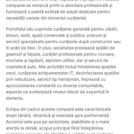
companie se remarcă printr-o abordare profesională și
furnizează o paletă extinsă de soluții dedicate pentru
necesități variate din domeniul curățeniei.
Portofoliul său cuprinde curățenie generală pentru clădiri,
birouri, sedii, spații comerciale și publice, precum și
servicii specializate pentru curățenie după constructor sau
în scări de bloc. În plus, societatea prestează spălări de
geamuri și fațade, curățări profesionale pentru covoare,
mochete și tapițerii, alpinism utilitar, dar și servicii de
cosmetică auto. Alte activități includ întreținerea spațiilor
verzi, curățarea echipamentelor IT, dezinfectarea spațiilor
prin nebulizare, servicii tip handyman, împreună cu
aprovizionarea constantă cu diverse consumabile,
aspecte ce evidențiază nivelul ridicat de expertiză în
domeniu.
Echipa din cadrul acestei companii este caracterizată
drept tânără, dinamică și orientată spre performanță.
Accentul este pus pe seriozitate, stabilitate și o mare
atenție la detalii, scopul principal fiind îndeplinirea