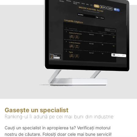
Gasește un specialist
Ranking-ul îi adună pe cei mai buni din industrie
Cauți un specialist in apropierea ta? Verificați motorul
nostru de căutare. Folosiți doar cele mai bune servicii!