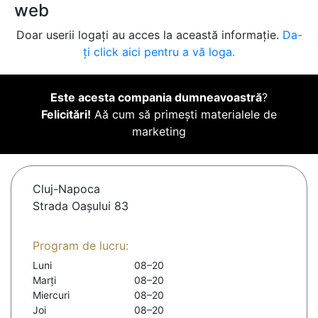
web
Doar userii logați au acces la această informație.
Da-
ți click aici pentru a vă loga.
Este acesta compania dumneavoastră
?
Felicitări!
Aă cum să primești materialele de
marketing
Cluj-Napoca
Strada Oașului 83
Program de lucru:
Luni
08–20
Marți
08–20
Miercuri
08–20
Joi
08–20