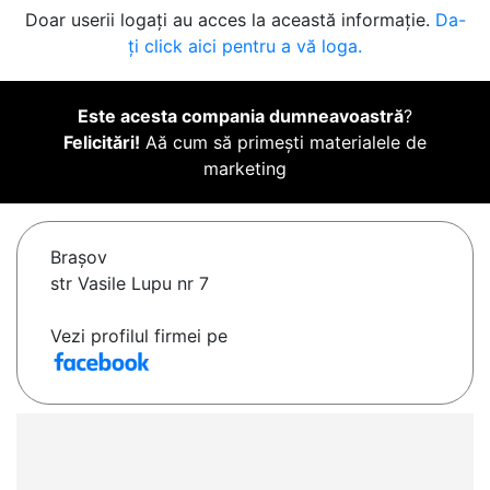
Doar userii logați au acces la această informație.
Da-
ți click aici pentru a vă loga.
Este acesta compania dumneavoastră
?
Felicitări!
Aă cum să primești materialele de
marketing
Braşov
str Vasile Lupu nr 7
Vezi profilul firmei pe