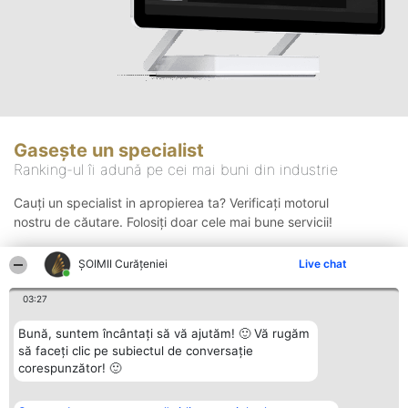
Gasește un specialist
Ranking-ul îi adună pe cei mai buni din industrie
Cauți un specialist in apropierea ta? Verificați motorul
nostru de căutare. Folosiți doar cele mai bune servicii!
ȘOIMII Curățeniei
Live chat
Căutare
03:27
Bună, suntem încântați să vă ajutăm! 🙂 Vă rugăm
să faceți clic pe subiectul de conversație
corespunzător! 🙂