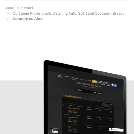
Șoimii Curățeniei
Curățenie Profesională, Detailing Auto, Spălătorii Covoare - Braşov
Curatare cu Abur