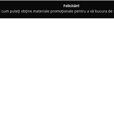
Felicitări!
ți cum puteți obține materiale promoționale pentru a vă bucura d
ing Auto, Spălătorii Covoare - Alba
SPĂLĂTORIE HAINE Wash & 
Despre companie:
Situată în centrul municipiului
Spălătorie Haine Wash & Dry
p
dedicate întreținerii textilelor
de înaltă calitate, asigurând cu
Arată mai multe >>
îmbrăcăminte la standarde ridic
recunoscut pentru profesionalis
aprecierile recurente din partea
Un element distinctiv este abil
voluminoase, precum pilote sau