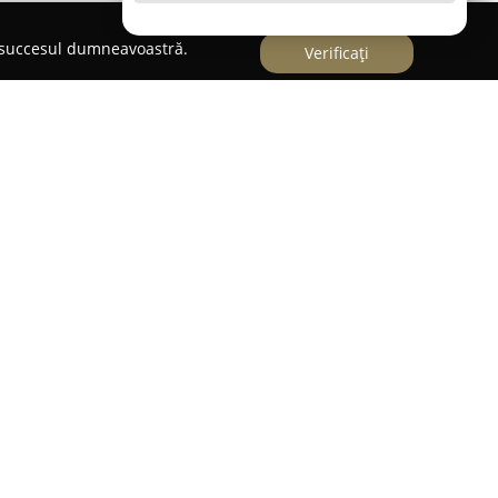
e succesul dumneavoastră.
Verificați
Dry
 Alba Iulia, pe Strada Cloșca la numărul 19,
une la dispoziție servicii complete şi eficiente
. Acest centru se angajează să furnizeze rezultate
rățarea și igienizarea fiecărui obiect de
ate. Personalul din cadrul spălătoriei este
m şi atitudine amabilă, fapt evidențiat prin
 clienţilor care revin constant pentru servicii.
itatea spălătoriei de a procesa obiecte
 articole textile de dimensiuni mari, considerate