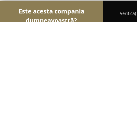
Este acesta compania
Verifica
dumneavoastră?
Șoimii Curățeniei
Curățenie Profesională, Detail
SPĂLĂTORIE HAINE Wash & Dry
9
(25)
Miceşti, Strada Cloșca nr19
Afișează numărul de telefon