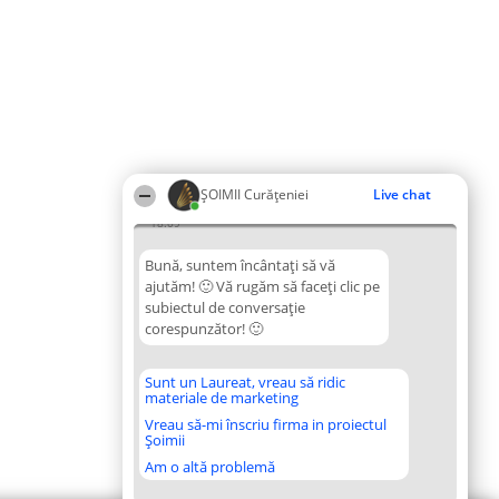
ȘOIMII Curățeniei
Live chat
18:09
Bună, suntem încântați să vă
ajutăm! 🙂 Vă rugăm să faceți clic pe
subiectul de conversație
corespunzător! 🙂
Sunt un Laureat, vreau să ridic
materiale de marketing
Vreau să-mi înscriu firma in proiectul
Șoimii
Am o altă problemă