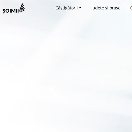
Câștigătorii
Județe și orașe