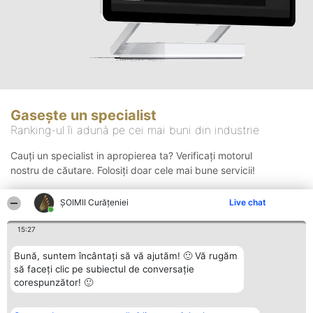
Gasește un specialist
Ranking-ul îi adună pe cei mai buni din industrie
Cauți un specialist in apropierea ta? Verificați motorul
nostru de căutare. Folosiți doar cele mai bune servicii!
ȘOIMII Curățeniei
Live chat
Căutare
15:27
Bună, suntem încântați să vă ajutăm! 🙂 Vă rugăm
să faceți clic pe subiectul de conversație
corespunzător! 🙂