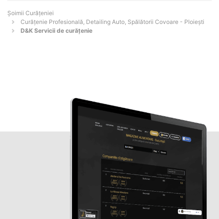
Șoimii Curățeniei
Curățenie Profesională, Detailing Auto, Spălătorii Covoare - Ploieşti
D&K Servicii de curățenie