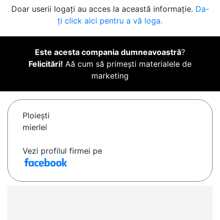
Doar userii logați au acces la această informație.
Da-
ți click aici pentru a vă loga.
Este acesta compania dumneavoastră
?
Felicitări!
Aă cum să primești materialele de
marketing
Ploieşti
mierlei
Vezi profilul firmei pe