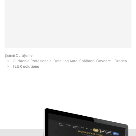
Șoimii Curățeniei
Curățenie Profesională, Detailing Auto, Spălătorii Covoare - Oradea
I LUX solutions