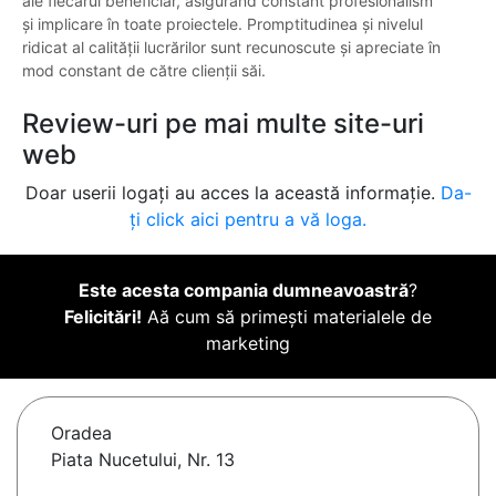
ale fiecărui beneficiar, asigurând constant profesionalism
și implicare în toate proiectele. Promptitudinea și nivelul
ridicat al calității lucrărilor sunt recunoscute și apreciate în
mod constant de către clienții săi.
Review-uri pe mai multe site-uri
web
Doar userii logați au acces la această informație.
Da-
ți click aici pentru a vă loga.
Este acesta compania dumneavoastră
?
Felicitări!
Aă cum să primești materialele de
marketing
Oradea
Piata Nucetului, Nr. 13