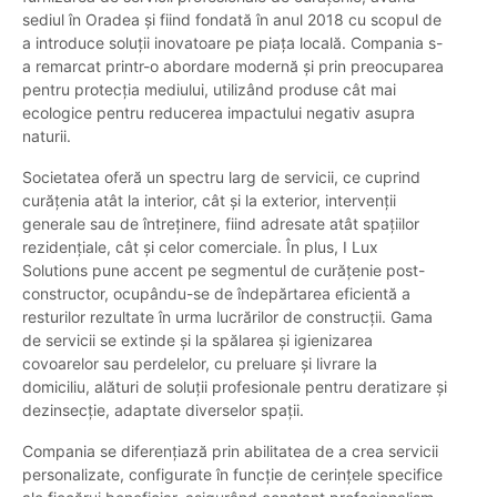
sediul în Oradea și fiind fondată în anul 2018 cu scopul de
a introduce soluții inovatoare pe piața locală. Compania s-
a remarcat printr-o abordare modernă și prin preocuparea
pentru protecția mediului, utilizând produse cât mai
ecologice pentru reducerea impactului negativ asupra
naturii.
Societatea oferă un spectru larg de servicii, ce cuprind
curățenia atât la interior, cât și la exterior, intervenții
generale sau de întreținere, fiind adresate atât spațiilor
rezidențiale, cât și celor comerciale. În plus, I Lux
Solutions pune accent pe segmentul de curățenie post-
constructor, ocupându-se de îndepărtarea eficientă a
resturilor rezultate în urma lucrărilor de construcții. Gama
de servicii se extinde și la spălarea și igienizarea
covoarelor sau perdelelor, cu preluare și livrare la
domiciliu, alături de soluții profesionale pentru deratizare și
dezinsecție, adaptate diverselor spații.
Compania se diferențiază prin abilitatea de a crea servicii
personalizate, configurate în funcție de cerințele specifice