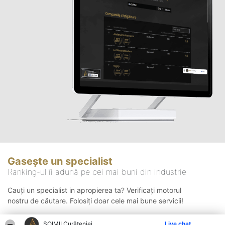
Gasește un specialist
Ranking-ul îi adună pe cei mai buni din industrie
Cauți un specialist in apropierea ta? Verificați motorul
nostru de căutare. Folosiți doar cele mai bune servicii!
ȘOIMII Curățeniei
Live chat