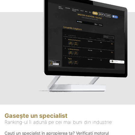
Gasește un specialist
Ranking-ul îi adună pe cei mai buni din industrie
Cauți un specialist in apropierea ta? Verificați motorul