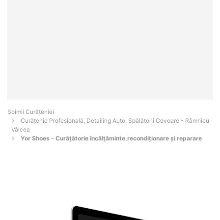
Șoimii Curățeniei
Curățenie Profesională, Detailing Auto, Spălătorii Covoare - Râmnicu
Vâlcea
Yor Shoes - Curățătorie încălțăminte,recondiționare și reparare