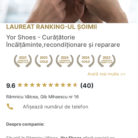
LAUREAT RANKING-UL ȘOIMII
Yor Shoes - Curățătorie
încălțăminte,recondiționare și reparare
Arată mai multe >>
9.6
(40)
Râmnicu Vâlcea, Gib Mihaescu nr 16
Afișează numărul de telefon
Despre companie:
Situată în Râmnicu Vâlcea,
Yor Shoes
oferă servicii ce