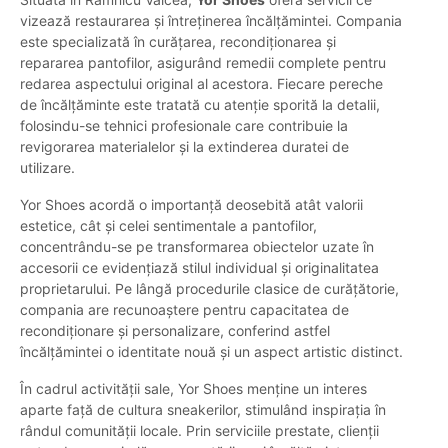
vizează restaurarea și întreținerea încălțămintei. Compania
este specializată în curățarea, recondiționarea și
repararea pantofilor, asigurând remedii complete pentru
redarea aspectului original al acestora. Fiecare pereche
de încălțăminte este tratată cu atenție sporită la detalii,
folosindu-se tehnici profesionale care contribuie la
revigorarea materialelor și la extinderea duratei de
utilizare.
Yor Shoes acordă o importanță deosebită atât valorii
estetice, cât și celei sentimentale a pantofilor,
concentrându-se pe transformarea obiectelor uzate în
accesorii ce evidențiază stilul individual și originalitatea
proprietarului. Pe lângă procedurile clasice de curățătorie,
compania are recunoaștere pentru capacitatea de
recondiționare și personalizare, conferind astfel
încălțămintei o identitate nouă și un aspect artistic distinct.
În cadrul activității sale, Yor Shoes menține un interes
aparte față de cultura sneakerilor, stimulând inspirația în
rândul comunității locale. Prin serviciile prestate, clienții