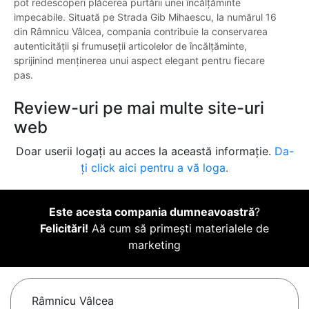
pot redescoperi plăcerea purtării unei încălțăminte
impecabile. Situată pe Strada Gib Mihaescu, la numărul 16
din Râmnicu Vâlcea, compania contribuie la conservarea
autenticității și frumuseții articolelor de încălțăminte,
sprijinind menținerea unui aspect elegant pentru fiecare
pas.
Review-uri pe mai multe site-uri
web
Doar userii logați au acces la această informație.
Da-
ți click aici pentru a vă loga.
Este acesta compania dumneavoastră
?
Felicitări!
Aă cum să primești materialele de
marketing
Râmnicu Vâlcea