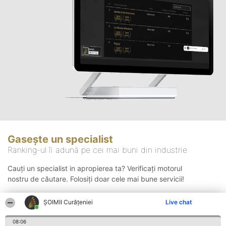
Gasește un specialist
Ranking-ul îi adună pe cei mai buni din industrie
Cauți un specialist in apropierea ta? Verificați motorul
nostru de căutare. Folosiți doar cele mai bune servicii!
ȘOIMII Curățeniei
Live chat
Căutare
08:06