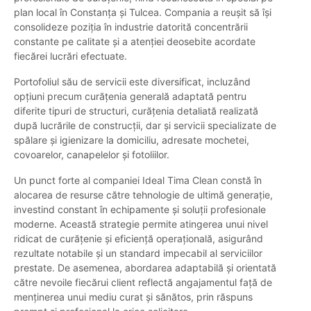
plan local în Constanța și Tulcea. Compania a reușit să își
consolideze poziția în industrie datorită concentrării
constante pe calitate și a atenției deosebite acordate
fiecărei lucrări efectuate.
Portofoliul său de servicii este diversificat, incluzând
opțiuni precum curățenia generală adaptată pentru
diferite tipuri de structuri, curățenia detaliată realizată
după lucrările de construcții, dar și servicii specializate de
spălare și igienizare la domiciliu, adresate mochetei,
covoarelor, canapelelor și fotoliilor.
Un punct forte al companiei Ideal Tima Clean constă în
alocarea de resurse către tehnologie de ultimă generație,
investind constant în echipamente și soluții profesionale
moderne. Această strategie permite atingerea unui nivel
ridicat de curățenie și eficiență operațională, asigurând
rezultate notabile și un standard impecabil al serviciilor
prestate. De asemenea, abordarea adaptabilă și orientată
către nevoile fiecărui client reflectă angajamentul față de
menținerea unui mediu curat și sănătos, prin răspuns