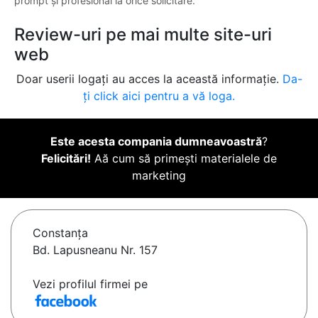
prompt și profesional la orice solicitare.
Review-uri pe mai multe site-uri
web
Doar userii logați au acces la această informație.
Da-
ți click aici pentru a vă loga.
Este acesta compania dumneavoastră
?
Felicitări!
Aă cum să primești materialele de
marketing
Constanţa
Bd. Lapusneanu Nr. 157
Vezi profilul firmei pe