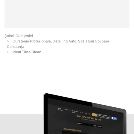
Șoimii Curățeniei
Curățenie Profesională, Detailing Auto, Spălătorii Covoare -
Constanţa
Ideal Tima Clean