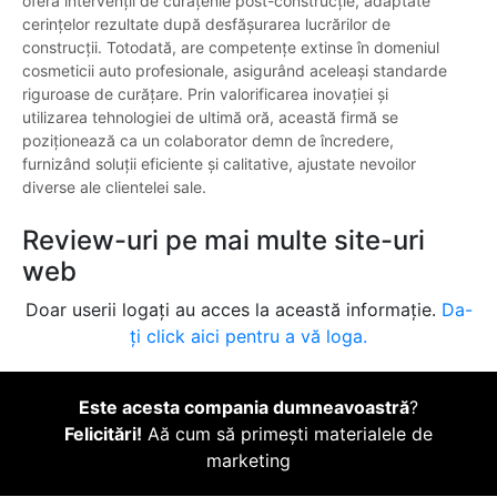
oferă intervenții de curățenie post-construcție, adaptate
cerințelor rezultate după desfășurarea lucrărilor de
construcții. Totodată, are competențe extinse în domeniul
cosmeticii auto profesionale, asigurând aceleași standarde
riguroase de curățare. Prin valorificarea inovației și
utilizarea tehnologiei de ultimă oră, această firmă se
poziționează ca un colaborator demn de încredere,
furnizând soluții eficiente și calitative, ajustate nevoilor
diverse ale clientelei sale.
Review-uri pe mai multe site-uri
web
Doar userii logați au acces la această informație.
Da-
ți click aici pentru a vă loga.
Este acesta compania dumneavoastră
?
Felicitări!
Aă cum să primești materialele de
marketing