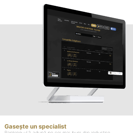
Gasește un specialist
Ranking-ul îi adună pe cei mai buni din industrie