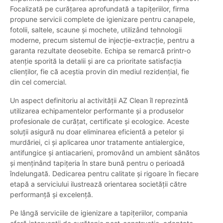
Focalizată pe curățarea aprofundată a tapițeriilor, firma
propune servicii complete de igienizare pentru canapele,
fotolii, saltele, scaune și mochete, utilizând tehnologii
moderne, precum sistemul de injecție-extracție, pentru a
garanta rezultate deosebite. Echipa se remarcă printr-o
atenție sporită la detalii și are ca prioritate satisfacția
clienților, fie că aceștia provin din mediul rezidențial, fie
din cel comercial.
Un aspect definitoriu al activității AZ Clean îl reprezintă
utilizarea echipamentelor performante și a produselor
profesionale de curățat, certificate și ecologice. Aceste
soluții asigură nu doar eliminarea eficientă a petelor și
murdăriei, ci și aplicarea unor tratamente antialergice,
antifungice și antiacarieni, promovând un ambient sănătos
și menținând tapițeria în stare bună pentru o perioadă
îndelungată. Dedicarea pentru calitate și rigoare în fiecare
etapă a serviciului ilustrează orientarea societății către
performanță și excelență.
Pe lângă serviciile de igienizare a tapițeriilor, compania