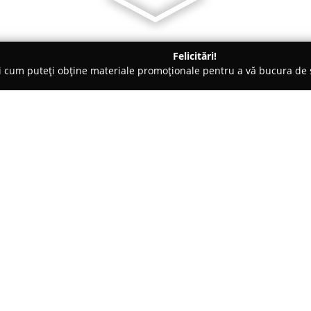
Felicitări!
ți cum puteți obține materiale promoționale pentru a vă bucura d
ing Auto, Spălătorii Covoare - Popeşti-Leordeni
Carpet Master - 
re
Despre companie:
Carpet Master
funcționează ca 
București, având ca principală 
curățare și igienizare. Compan
avansate pentru a asigura o cu
aspectului și prospețimii țesătu
Practicile adoptate includ un pr