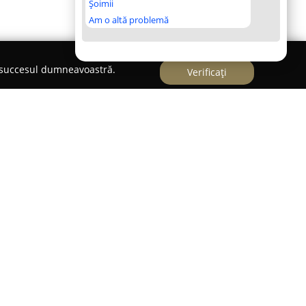
Șoimii
Am o altă problemă
e succesul dumneavoastră.
Verificați
Spălătoria de covoare
o spălătorie profesională de covoare în
activitate furnizarea unor servicii complete de
ia integrează echipamente moderne și tehnologii
rățenie profundă, susținând astfel restaurarea
rilor tratate.
oces structurat, pornind de la analiza inițială