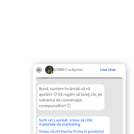
ȘOIMII Curățeniei
Live chat
16:05
Bună, suntem încântați să vă
ajutăm! 🙂 Vă rugăm să faceți clic pe
subiectul de conversație
corespunzător! 🙂
Sunt un Laureat, vreau să ridic
materiale de marketing
Vreau să-mi înscriu firma in proiectul