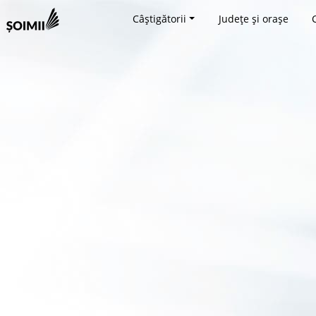
Câștigătorii
Județe și orașe