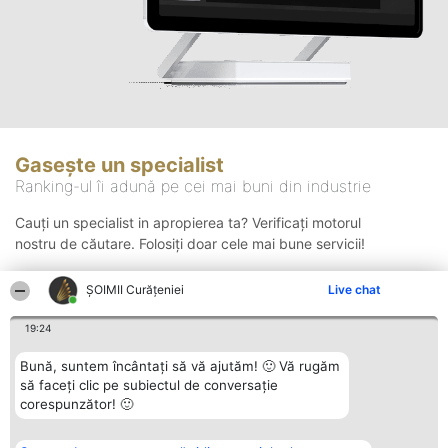
Gasește un specialist
Ranking-ul îi adună pe cei mai buni din industrie
Cauți un specialist in apropierea ta? Verificați motorul
nostru de căutare. Folosiți doar cele mai bune servicii!
ȘOIMII Curățeniei
Live chat
Căutare
19:24
Bună, suntem încântați să vă ajutăm! 🙂 Vă rugăm
să faceți clic pe subiectul de conversație
corespunzător! 🙂