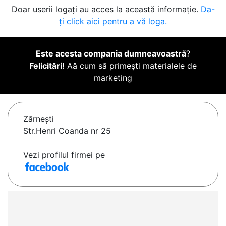
Doar userii logați au acces la această informație.
Da-
ți click aici pentru a vă loga.
Este acesta compania dumneavoastră
?
Felicitări!
Aă cum să primești materialele de
marketing
Zărneşti
Str.Henri Coanda nr 25
Vezi profilul firmei pe