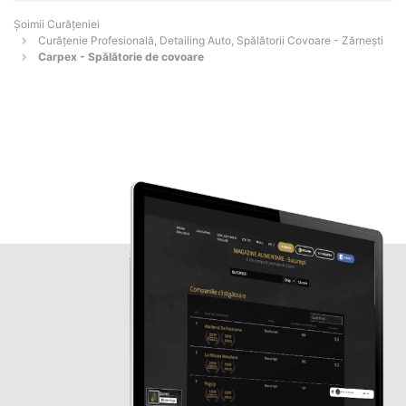
Șoimii Curățeniei
Curățenie Profesională, Detailing Auto, Spălătorii Covoare - Zărneşti
Carpex - Spălătorie de covoare