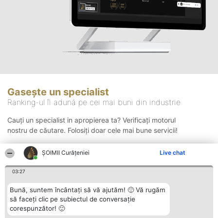
Gasește un specialist
Ranking-ul îi adună pe cei mai buni din industrie
Cauți un specialist in apropierea ta? Verificați motorul
nostru de căutare. Folosiți doar cele mai bune servicii!
ȘOIMII Curățeniei
Live chat
Căutare
03:27
Bună, suntem încântați să vă ajutăm! 🙂 Vă rugăm
să faceți clic pe subiectul de conversație
corespunzător! 🙂