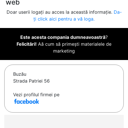
web
Doar userii logați au acces la această informație.
Da-
ți click aici pentru a vă loga.
Este acesta compania dumneavoastră
?
Felicitări!
Aă cum să primești materialele de
marketing
Buzău
Strada Patriei 56
Vezi profilul firmei pe