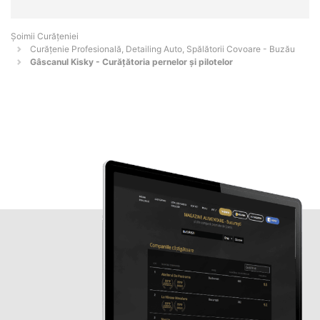
Șoimii Curățeniei
Curățenie Profesională, Detailing Auto, Spălătorii Covoare - Buzău
Gâscanul Kisky - Curățătoria pernelor și pilotelor