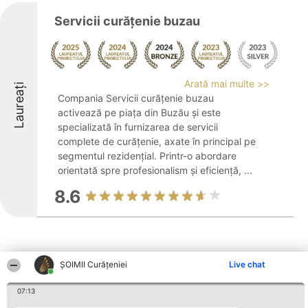
Servicii curățenie buzau
Arată mai multe >>
Laureați
Compania Servicii curățenie buzau
activează pe piața din Buzău și este
specializată în furnizarea de servicii
complete de curățenie, axate în principal pe
segmentul rezidențial. Printr-o abordare
orientată spre profesionalism și eficiență, ...
8.6
ȘOIMII Curățeniei
Live chat
Alte firme din zonă
07:13