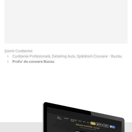
Șoimii Curățeniei
Curățenie Profesională, Detailing Auto, Spălătorii Covoare - Buzău
Profu' de covoare Buzau