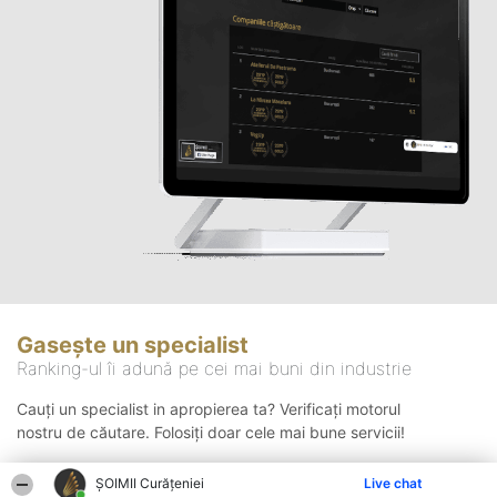
Gasește un specialist
Ranking-ul îi adună pe cei mai buni din industrie
Cauți un specialist in apropierea ta? Verificați motorul
nostru de căutare. Folosiți doar cele mai bune servicii!
ȘOIMII Curățeniei
Live chat