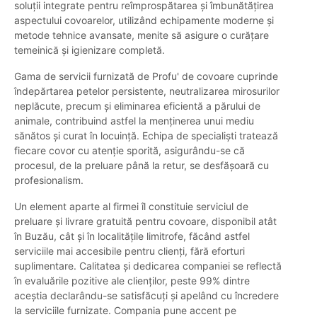
soluții integrate pentru reîmprospătarea și îmbunătățirea
aspectului covoarelor, utilizând echipamente moderne și
metode tehnice avansate, menite să asigure o curățare
temeinică și igienizare completă.
Gama de servicii furnizată de Profu' de covoare cuprinde
îndepărtarea petelor persistente, neutralizarea mirosurilor
neplăcute, precum și eliminarea eficientă a părului de
animale, contribuind astfel la menținerea unui mediu
sănătos și curat în locuință. Echipa de specialiști tratează
fiecare covor cu atenție sporită, asigurându-se că
procesul, de la preluare până la retur, se desfășoară cu
profesionalism.
Un element aparte al firmei îl constituie serviciul de
preluare și livrare gratuită pentru covoare, disponibil atât
în Buzău, cât și în localitățile limitrofe, făcând astfel
serviciile mai accesibile pentru clienți, fără eforturi
suplimentare. Calitatea și dedicarea companiei se reflectă
în evaluările pozitive ale clienților, peste 99% dintre
aceștia declarându-se satisfăcuți și apelând cu încredere
la serviciile furnizate. Compania pune accent pe