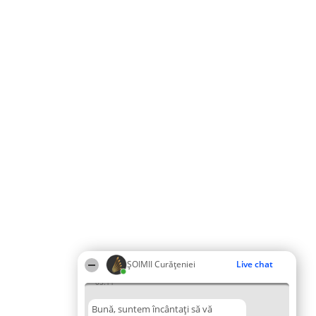
ȘOIMII Curățeniei
Live chat
05:11
Bună, suntem încântați să vă