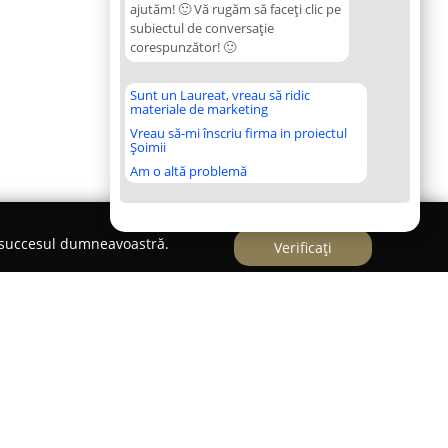
ajutăm! 🙂 Vă rugăm să faceți clic pe
subiectul de conversație
corespunzător! 🙂
Sunt un Laureat, vreau să ridic
materiale de marketing
Vreau să-mi înscriu firma in proiectul
Șoimii
Am o altă problemă
e succesul dumneavoastră.
Verificați