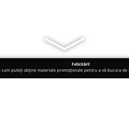
Felicitări!
ți cum puteți obține materiale promoționale pentru a vă bucura d
ing Auto, Spălătorii Covoare - Buzău
IZZYLIFE
Despre companie: