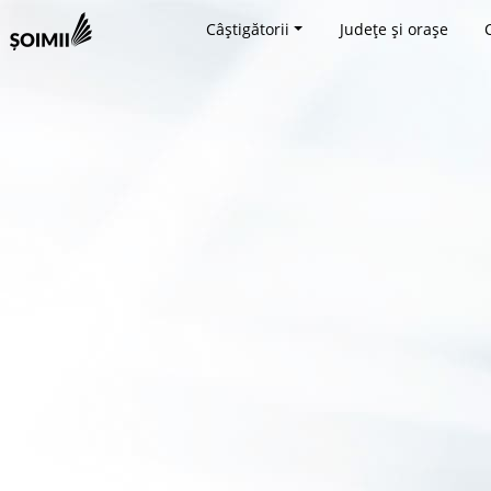
Câștigătorii
Județe și orașe