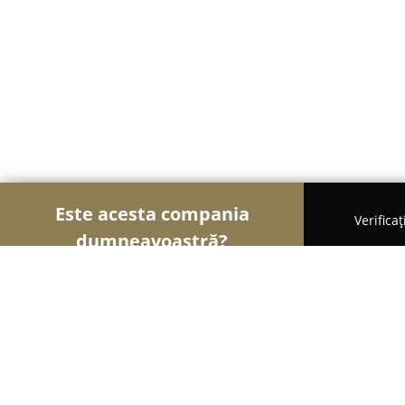
Este acesta compania
Verifica
dumneavoastră?
Șoimii Curățeniei
Curățenie Profesională, Detail
IZZYLIFE