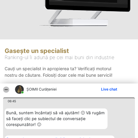
Gasește un specialist
Ranking-ul îi adună pe cei mai buni din industrie
Cauți un specialist in apropierea ta? Verificați motorul
nostru de căutare. Folosiți doar cele mai bune servicii!
ȘOIMII Curățeniei
Live chat
Căutare
06:45
Bună, suntem încântați să vă ajutăm! 🙂 Vă rugăm
să faceți clic pe subiectul de conversație
corespunzător! 🙂