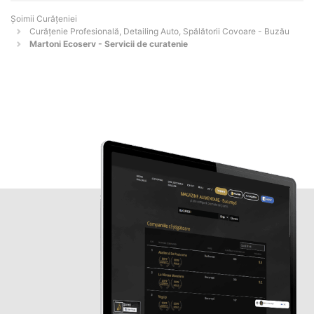
Șoimii Curățeniei
Curățenie Profesională, Detailing Auto, Spălătorii Covoare - Buzău
Martoni Ecoserv - Servicii de curatenie